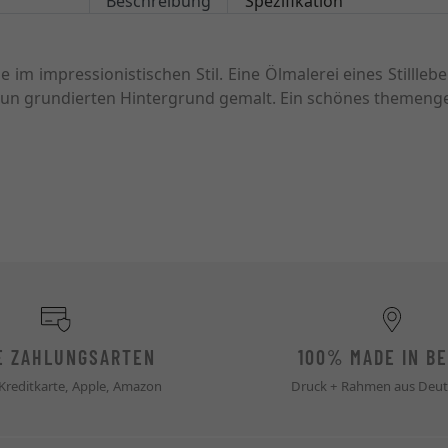
Beschreibung
Spezifikation
m impressionistischen Stil. Eine Ölmalerei eines Stilllebens 
braun grundierten Hintergrund gemalt. Ein schönes themeng
E ZAHLUNGSARTEN
100% MADE IN BE
 Kreditkarte, Apple, Amazon
Druck + Rahmen aus Deut