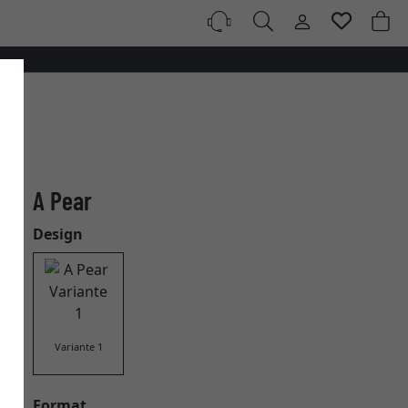
A Pear
Design
Variante 1
Format