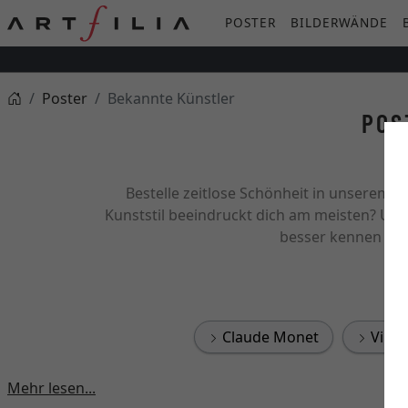
POSTER
BILDERWÄNDE
Poster
Bekannte Künstler
POS
Bestelle zeitlose Schönheit in unserem 
Kunststil beeindruckt dich am meisten? Uns
besser kennen und 
Claude Monet
Vince
Mehr lesen...