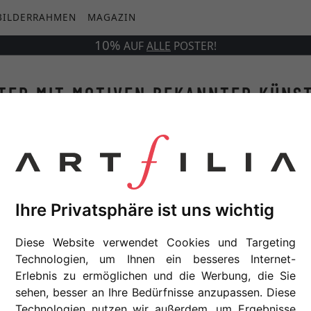
BILDERRAHMEN
MAGAZIN
10%
AUF
ALLE
POSTER!
TER MIT MOTIVEN BEKANNTER KÜNS
Online-Shop Artfilia. Diese berühmten Kunstwerke verwande
ere Auswahl an herrlichen Posterdrucken aus verschiedene
entscheide dich für die Poster, die deinem Ich am besten 
Ihre Privatsphäre ist uns wichtig
BEKANNTE KÜNSTLER
Diese Website verwendet Cookies und Targeting
nt van Gogh
Paul Klee
Gustav Klimt
Ho
Technologien, um Ihnen ein besseres Internet-
Erlebnis zu ermöglichen und die Werbung, die Sie
sehen, besser an Ihre Bedürfnisse anzupassen. Diese
Technologien nutzen wir außerdem, um Ergebnisse