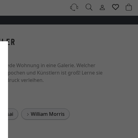
TLER
ln jede Wohnung in eine Galerie. Welcher
n Epochen und Künstlern ist groß! Lerne sie
Ausdruck verleihen.
kusai
William Morris