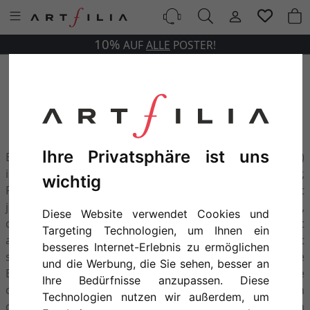
10%
AUF
ALLE
POSTER!
DESIGNS VON LEONARDO DA VINCI
ALS POSTER
Ihre Privatsphäre ist uns
Er war ein Universalgenie: Leonardo da Vinci (1452-1519)
ist unsterblich als Maler, Denker, Architekt, Ingenieur,
wichtig
Philosoph und Arzt unsterblich. Sein Leben und Werk ist
jedoch eng mit der Malerei verbunden. Aber dadurch,
Diese Website verwendet Cookies und
dass er sich intensiv mit Technik und der Wissenschaft
Targeting Technologien, um Ihnen ein
auseinandersetzte, überstrahlte Leonardo da Vinci mit
besseres Internet-Erlebnis zu ermöglichen
seinem Genie seine Zeitgenossen und ruft noch heute
und die Werbung, die Sie sehen, besser an
Bewunderung in uns auf. Er ist in vielerlei Hinsicht eine
Ihre Bedürfnisse anzupassen. Diese
der bedeutendsten und innovativsten Persönlichkeiten
Technologien nutzen wir außerdem, um
der Renaissance. Leonardo da Vincis Notizen, Skizzen