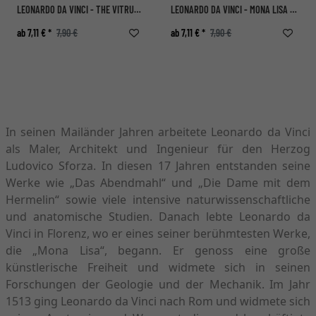
LEONARDO DA VINCI - THE VITRUVIAN MAN
LEONARDO DA VINCI - MONA LISA (LA JOCONDE)
ab 7,11 € *
7,90 €
ab 7,11 € *
7,90 €
In seinen Mailänder Jahren arbeitete Leonardo da Vinci
als Maler, Architekt und Ingenieur für den Herzog
Ludovico Sforza. In diesen 17 Jahren entstanden seine
Werke wie „Das Abendmahl“ und „Die Dame mit dem
Hermelin“ sowie viele intensive naturwissenschaftliche
und anatomische Studien. Danach lebte Leonardo da
Vinci in Florenz, wo er eines seiner berühmtesten Werke,
die „Mona Lisa“, begann. Er genoss eine große
künstlerische Freiheit und widmete sich in seinen
Forschungen der Geologie und der Mechanik. Im Jahr
1513 ging Leonardo da Vinci nach Rom und widmete sich