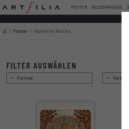
POSTER
BILDERWÄNDE
Poster
Alphonse Mucha
Format
Farbe