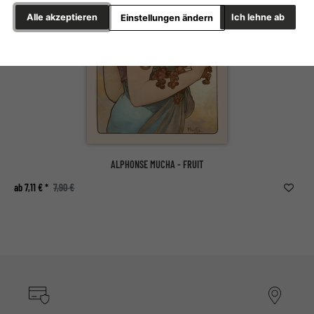
Alle akzeptieren
Ich lehne ab
Einstellungen ändern
ALPHONSE MUCHA - FRUIT
ab 7,11 € *
7,90 €