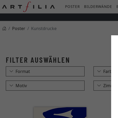
POSTER
BILDERWÄNDE
Poster
Kunstdrucke
Format
Farbe
Motiv
Zimme