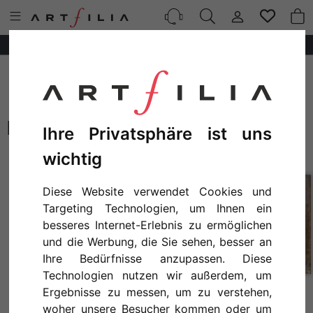
10%
AUF
ALLE
POSTER!
ABBOTT HANDERSON THAYER
Ihre Privatsphäre ist uns
wichtig
Diese Website verwendet Cookies und
Targeting Technologien, um Ihnen ein
besseres Internet-Erlebnis zu ermöglichen
und die Werbung, die Sie sehen, besser an
Ihre Bedürfnisse anzupassen. Diese
Technologien nutzen wir außerdem, um
Ergebnisse zu messen, um zu verstehen,
ABBOTT HANDERSON THAYER - THE SKY SIMULATED BY RED FLAMINGOES
ABBOTT HANDERSON THAYER - ROSES (1890)
woher unsere Besucher kommen oder um