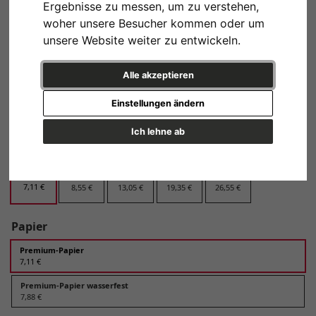
Ergebnisse zu messen, um zu verstehen,
Design
woher unsere Besucher kommen oder um
unsere Website weiter zu entwickeln.
Alle akzeptieren
Variante 1
Einstellungen ändern
Ich lehne ab
Format
13x18 cm
20x30 cm
30x45 cm
40x60 cm
60x90 cm
7,11 €
8,55 €
13,05 €
19,35 €
26,55 €
Papier
Premium-Papier
7,11 €
Premium-Papier wasserfest
7,88 €