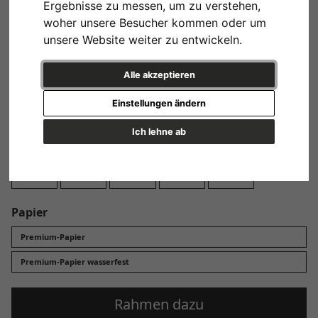
Ergebnisse zu messen, um zu verstehen,
Design
woher unsere Besucher kommen oder um
unsere Website weiter zu entwickeln.
Alle akzeptieren
Einstellungen ändern
Variante 1
Ich lehne ab
Format
13x18 cm
20x30 cm
30x45 cm
40x60 cm
60x90 cm
Papier
Premium-Papier
Premium-Papier wasserfest
Rahmen dazu