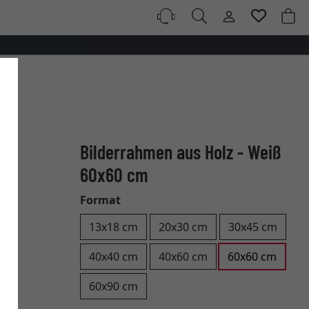
Bilderrahmen aus Holz - Weiß
60x60 cm
Format
13x18 cm
20x30 cm
30x45 cm
40x40 cm
40x60 cm
60x60 cm
60x90 cm