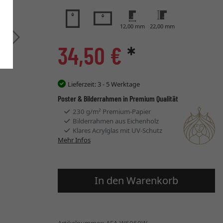
12,00 mm
22,00 mm
Weiter
34,50 €
*
Lieferzeit:
3 - 5 Werktage
Poster & Bilderrahmen in Premium Qualität
230 g/m² Premium-Papier
Bilderrahmen aus Eichenholz
Klares Acrylglas mit UV-Schutz
Mehr Infos
In den Warenkorb
Artikelnummer: AFA-W6060W