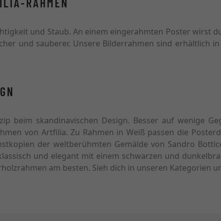
ILIA-RAHMEN
htigkeit und Staub. An einem eingerahmten Poster wirst du 
her und sauberer. Unsere Bilderrahmen sind erhältlich 
IGN
nzip beim skandinavischen Design. Besser auf wenige Ge
rahmen von Artfilia. Zu Rahmen in Weiß passen die Poster
tkopien der weltberühmten Gemälde von Sandro Botticelli
 klassisch und elegant mit einem schwarzen und dunkelbr
rholzrahmen am besten. Sieh dich in unseren Kategorien um