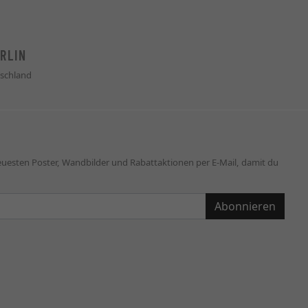
RLIN
schland
neuesten Poster, Wandbilder und Rabattaktionen per E-Mail, damit du
Abonnieren