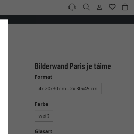
Bilderwand Paris je táime
Format
4x 20x30 cm - 2x 30x45 cm
Farbe
weiß
Glasart