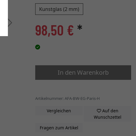
Kunstglas (2 mm)
Weiter
98,50 €
*
In den Warenkorb
Artikelnummer: AFA-BW-EG-Paris-H
Vergleichen
Auf den
Wunschzettel
Fragen zum Artikel