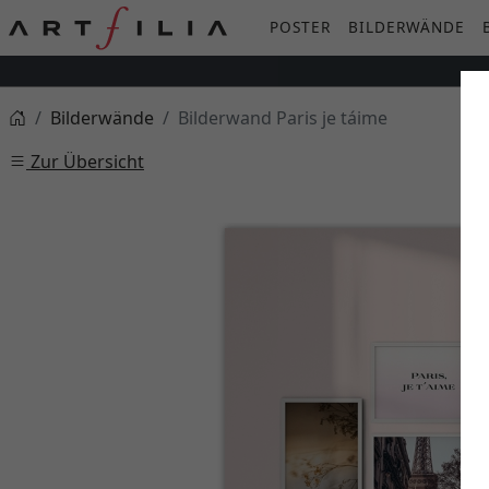
POSTER
BILDERWÄNDE
Bilderwände
Bilderwand Paris je táime
Zur Übersicht