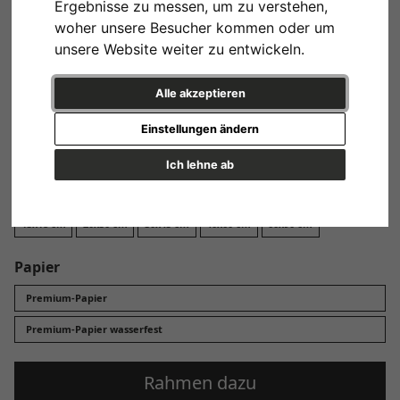
Ergebnisse zu messen, um zu verstehen,
Design
woher unsere Besucher kommen oder um
unsere Website weiter zu entwickeln.
Alle akzeptieren
Einstellungen ändern
Variante 1
Ich lehne ab
Format
13x18 cm
20x30 cm
30x45 cm
40x60 cm
60x90 cm
Papier
Premium-Papier
Premium-Papier wasserfest
Rahmen dazu