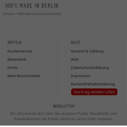
100% MADE IN BERLIN
Druck + Rahmen aus Deutschland
ARTFILIA
HILFE
Kundenservice
Versand & Zahlung
Warenkorb
AGB
Konto
Datenschutzerklärung
Mein Wunschzettel
Impressum
Barrierefreiheitserklärung
Vertrag widerrufen
NEWSLETTER
Wir informieren dich über die neuesten Poster, Wandbilder und
Rabattaktionen per E-Mail, damit du nichts mehr verpasst.