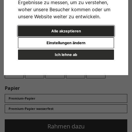
Ergebnisse zu messen, um zu verstehen,
Design
woher unsere Besucher kommen oder um
unsere Website weiter zu entwickeln.
Alle akzeptieren
Einstellungen ändern
Variante 1
Ich lehne ab
Format
13x18 cm
20x30 cm
30x45 cm
40x60 cm
60x90 cm
Papier
Premium-Papier
Premium-Papier wasserfest
Rahmen dazu