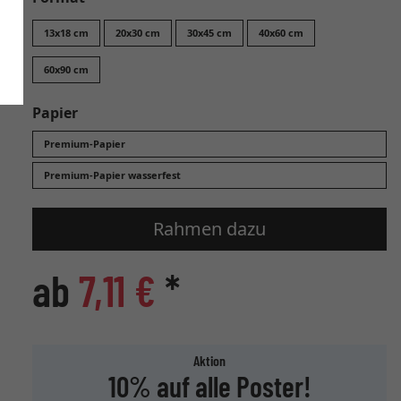
13x18 cm
20x30 cm
30x45 cm
40x60 cm
60x90 cm
Papier
Premium-Papier
Premium-Papier wasserfest
Rahmen dazu
ab
7,11 €
*
Aktion
10% auf alle Poster!