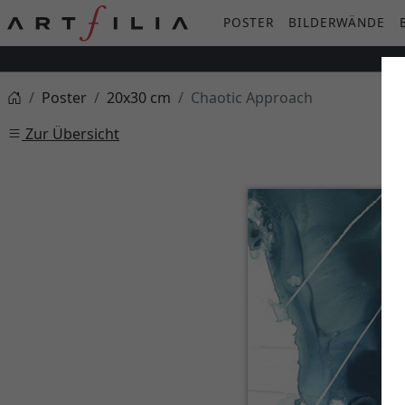
POSTER
BILDERWÄNDE
Poster
20x30 cm
Chaotic Approach
Zur Übersicht