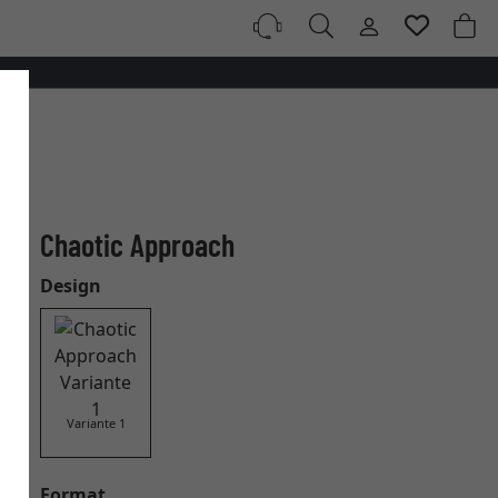
Chaotic Approach
Design
Variante 1
Format