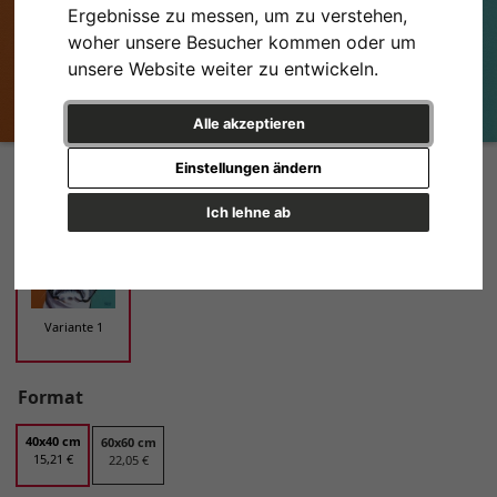
Ergebnisse zu messen, um zu verstehen,
woher unsere Besucher kommen oder um
unsere Website weiter zu entwickeln.
Alle akzeptieren
Colourful Dog Portrait No. 3 Variante 1 | 40x40 cm | Premium-Papier
Einstellungen ändern
Design
Ich lehne ab
Variante 1
Format
40x40 cm
60x60 cm
15,21 €
22,05 €