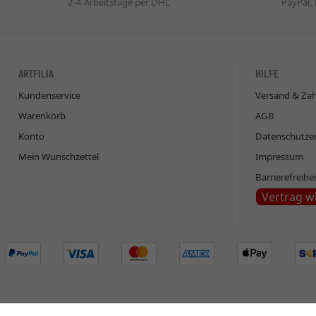
2-4 Arbeitstage per DHL
PayPal,
ARTFILIA
HILFE
Kundenservice
Versand & Za
Warenkorb
AGB
Konto
Datenschutze
Mein Wunschzettel
Impressum
Barrierefreihe
Vertrag w