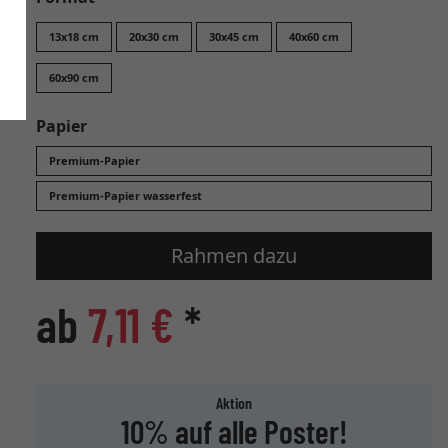
13x18 cm
20x30 cm
30x45 cm
40x60 cm
60x90 cm
Papier
Premium-Papier
Premium-Papier wasserfest
Rahmen dazu
ab
7,11 €
*
Aktion
10% auf alle Poster!