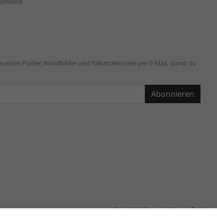
schland
neuesten Poster, Wandbilder und Rabattaktionen per E-Mail, damit du
Abonnieren
* inkl. MwSt., zzgl.
Versandkosten