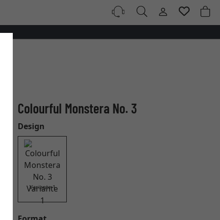
Colourful Monstera No. 3
Design
Variante 1
Format