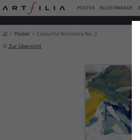
POSTER
BILDERWÄNDE
Poster
Colourful Monstera No. 3
Zur Übersicht