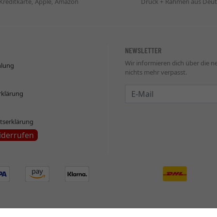
 Kreditkarte, Apple, Amazon
Druck + Rahmen aus Deut
NEWSLETTER
Wir informieren dich über die 
hlung
nichts mehr verpasst.
Newsletter
rklärung
itserklärung
iderrufen