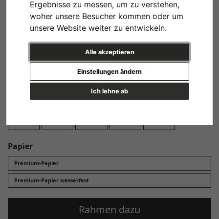
Ergebnisse zu messen, um zu verstehen,
Design
woher unsere Besucher kommen oder um
unsere Website weiter zu entwickeln.
Alle akzeptieren
Einstellungen ändern
Variante 1
Ich lehne ab
Format
13x18 cm
20x30 cm
30x45 cm
40x60 cm
60x90 cm
Papier
Premium-Papier
Premium-Papier wasserfest
Rahmen dazu