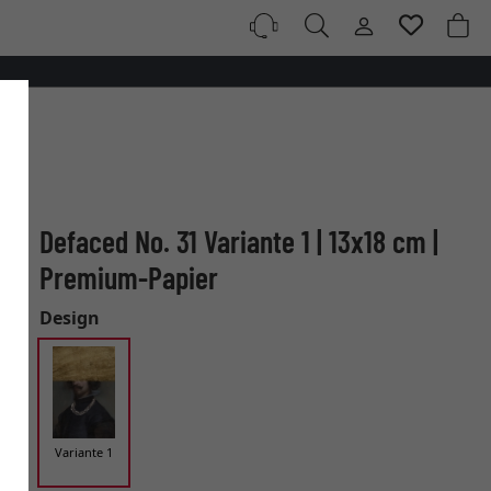
Defaced No. 31 Variante 1 | 13x18 cm |
Premium-Papier
Design
Variante 1