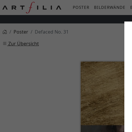
POSTER
BILDERWÄNDE
Poster
Defaced No. 31
Zur Übersicht