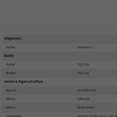
Allgemein
Farbe:
Variante 1
Maße
Höhe:
13,0 cm
Breite:
18,0 cm
weitere Eigenschaften
layout:
Hochformat
Motiv:
Lifestyle
Menü:
Illustration
Hersteller:
artvera GmbH & Co. KG, R