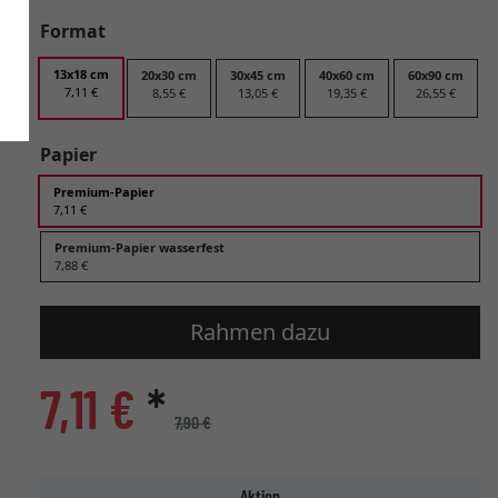
Format
13x18 cm
20x30 cm
30x45 cm
40x60 cm
60x90 cm
7,11 €
8,55 €
13,05 €
19,35 €
26,55 €
Papier
Premium-Papier
7,11 €
Premium-Papier wasserfest
7,88 €
Rahmen dazu
7,11 €
*
7,90 €
Aktion