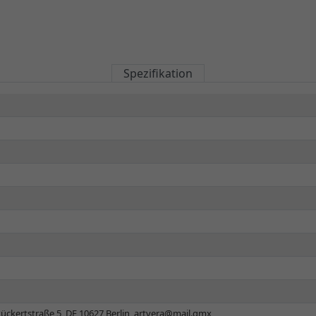
Spezifikation
ückertstraße 5, DE 10627 Berlin,
artvera@mail.gmx