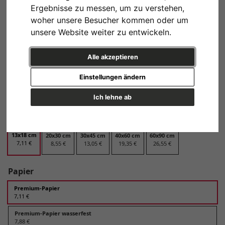
Papier
Ergebnisse zu messen, um zu verstehen,
woher unsere Besucher kommen oder um
Design
unsere Website weiter zu entwickeln.
Alle akzeptieren
Einstellungen ändern
Variante 1
Variante 2
Ich lehne ab
Format
13x18 cm
20x30 cm
30x45 cm
40x60 cm
60x90 cm
7,11 €
8,55 €
13,05 €
19,35 €
26,55 €
Papier
Premium-Papier
7,11 €
Premium-Papier wasserfest
7,88 €