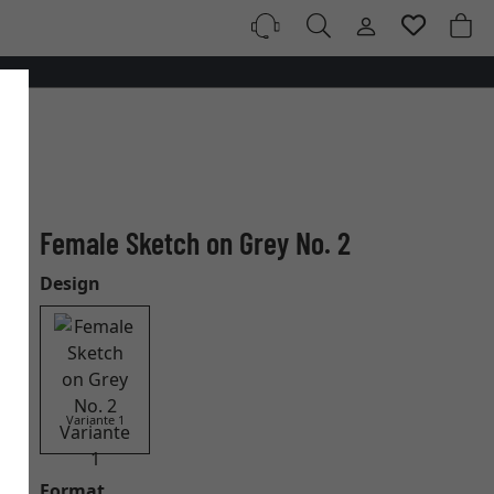
Female Sketch on Grey No. 2
Design
Variante 1
Format