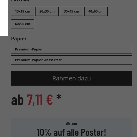
13x18 cm
20x30 cm
30x45 cm
40x60 cm
60x90 cm
Papier
Premium-Papier
Premium-Papier wasserfest
Rahmen dazu
ab
7,11 €
*
Aktion
10% auf alle Poster!