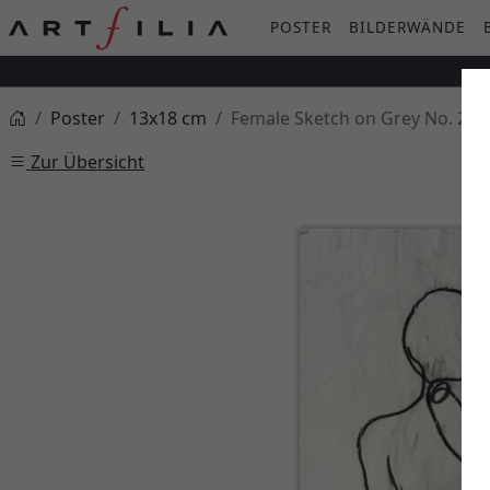
POSTER
BILDERWÄNDE
Poster
13x18 cm
Female Sketch on Grey No. 2
Zur Übersicht