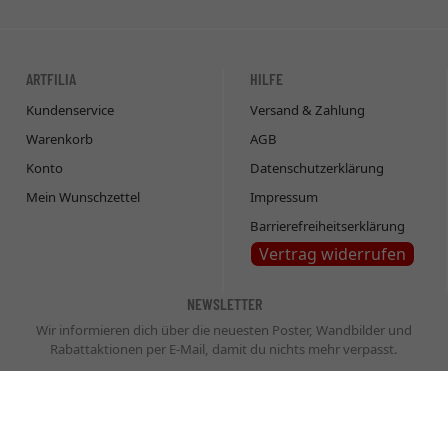
ARTFILIA
HILFE
Kundenservice
Versand & Zahlung
Warenkorb
AGB
Konto
Datenschutzerklärung
Mein Wunschzettel
Impressum
Barrierefreiheitserklärung
Vertrag widerrufen
NEWSLETTER
Wir informieren dich über die neuesten Poster, Wandbilder und
Rabattaktionen per E-Mail, damit du nichts mehr verpasst.
Newsletter
Abonnieren