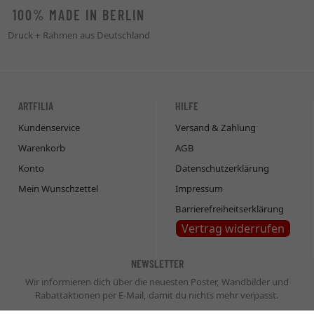
100% MADE IN BERLIN
Druck + Rahmen aus Deutschland
ARTFILIA
HILFE
Kundenservice
Versand & Zahlung
Warenkorb
AGB
Konto
Datenschutzerklärung
Mein Wunschzettel
Impressum
Barrierefreiheitserklärung
Vertrag widerrufen
NEWSLETTER
Wir informieren dich über die neuesten Poster, Wandbilder und
Rabattaktionen per E-Mail, damit du nichts mehr verpasst.