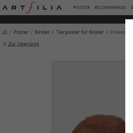
POSTER
BILDERWÄNDE
Poster
Kinder
Tierposter für Kinder
Flower Cr
Zur Übersicht