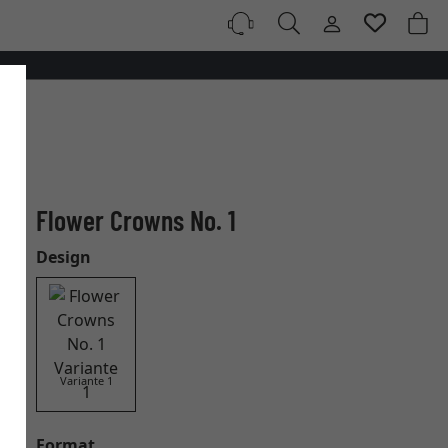
Flower Crowns No. 1
Design
Variante 1
Format