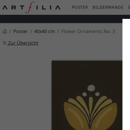
POSTER
BILDERWÄNDE
Poster
40x40 cm
Flower Ornaments No. 3
Zur Übersicht