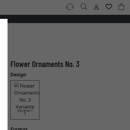
Flower Ornaments No. 3
Design
Variante 1
Format