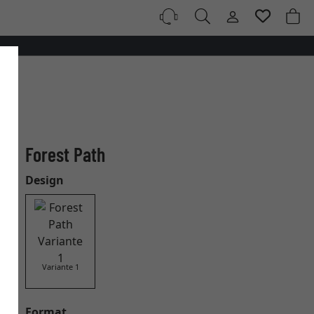
Forest Path
Design
Variante 1
Format