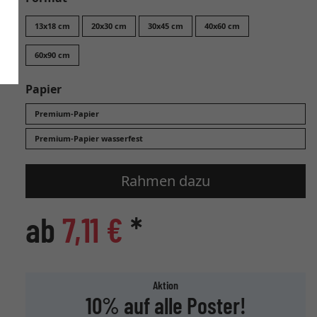
13x18 cm
20x30 cm
30x45 cm
40x60 cm
60x90 cm
Papier
Premium-Papier
Premium-Papier wasserfest
Rahmen dazu
ab
7,11 €
*
Aktion
10% auf alle Poster!