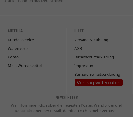
Druck + Rahmen aus Deutschland
ARTFILIA
HILFE
Kundenservice
Versand & Zahlung
Warenkorb
AGB
Konto
Datenschutzerklärung
Mein Wunschzettel
Impressum
Barrierefreiheitserklärung
Vertrag widerrufen
NEWSLETTER
Wir informieren dich über die neuesten Poster, Wandbilder und
Rabattaktionen per E-Mail, damit du nichts mehr verpasst.
Newsletter
Abonnieren