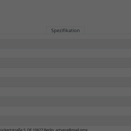
Spezifikation
ückertstraße 5, DE 10627 Berlin,
artvera@mail.gmx