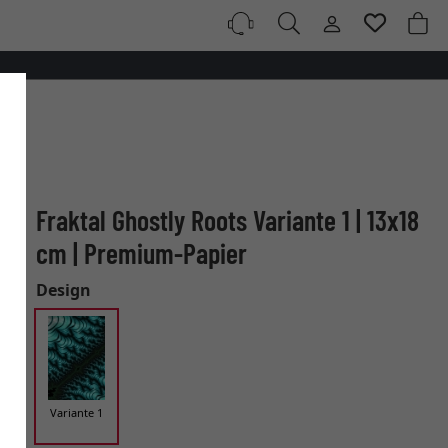
Fraktal Ghostly Roots Variante 1 | 13x18
cm | Premium-Papier
Design
Variante 1