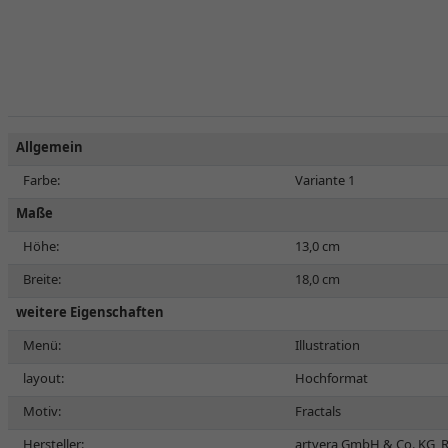
Allgemein
Farbe:
Variante 1
Maße
Höhe:
13,0 cm
Breite:
18,0 cm
weitere Eigenschaften
Menü:
Illustration
layout:
Hochformat
Motiv:
Fractals
Hersteller:
artvera GmbH & Co. KG, R