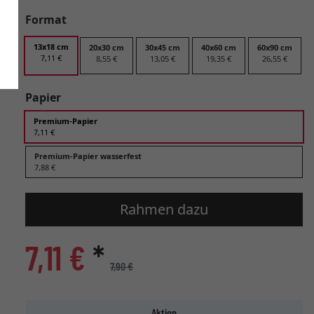
Format
13x18 cm
20x30 cm
30x45 cm
40x60 cm
60x90 cm
7,11 €
8,55 €
13,05 €
19,35 €
26,55 €
Papier
Premium-Papier
7,11 €
Premium-Papier wasserfest
7,88 €
Rahmen dazu
7,11 €
*
7,90 €
Aktion