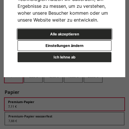
Ergebnisse zu messen, um zu verstehen,
Design
woher unsere Besucher kommen oder um
unsere Website weiter zu entwickeln.
Alle akzeptieren
Variante 1
Einstellungen ändern
Ich lehne ab
Format
13x18 cm
20x30 cm
30x45 cm
40x60 cm
60x90 cm
7,11 €
8,55 €
13,05 €
19,35 €
26,55 €
Papier
Premium-Papier
7,11 €
Premium-Papier wasserfest
7,88 €