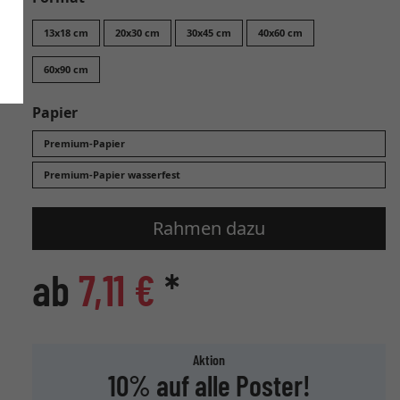
13x18 cm
20x30 cm
30x45 cm
40x60 cm
60x90 cm
Papier
Premium-Papier
Premium-Papier wasserfest
Rahmen dazu
ab
7,11 €
*
Aktion
10% auf alle Poster!