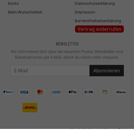
Konto
Datenschutzerklärung
Mein Wunschzettel
Impressum
Barrierefreiheitserklärung
Vertrag widerrufen
NEWSLETTER
Wir informieren dich über die neuesten Poster, Wandbilder und
Rabattaktionen per E-Mail, damit du nichts mehr verpasst.
Newsletter
Abonnieren
* inkl. MwSt., zzgl.
Versandkosten