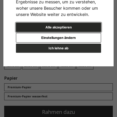
Ergebnisse zu messen, um zu verstehen,
Design
woher unsere Besucher kommen oder um
unsere Website weiter zu entwickeln.
Alle akzeptieren
Einstellungen ändern
Variante 1
Ich lehne ab
Format
13x18 cm
20x30 cm
30x45 cm
40x60 cm
60x90 cm
Papier
Premium-Papier
Premium-Papier wasserfest
Rahmen dazu