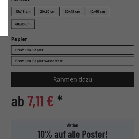
13x18 cm
20x30 cm
30x45 cm
40x60 cm
60x90 cm
Papier
Premium-Papier
Premium-Papier wasserfest
Rahmen dazu
ab
7,11 €
*
Aktion
10% auf alle Poster!