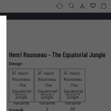
Henri Rousseau - The Equatorial Jungle
Design
Variante 1
Variante 2
Variante FR
Format