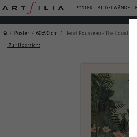
POSTER
BILDERWÄNDE
Poster
60x90 cm
Henri Rousseau - The Equatoria
Zur Übersicht