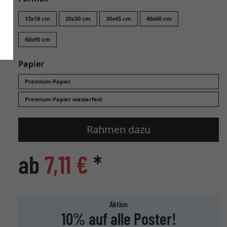
13x18 cm
20x30 cm
30x45 cm
40x60 cm
60x90 cm
Papier
Premium-Papier
Premium-Papier wasserfest
Rahmen dazu
ab
7,11 €
*
Aktion
10% auf alle Poster!