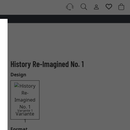
History Re-Imagined No. 1
Design
Variante 1
Format