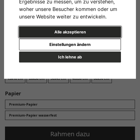
Ergebnisse zu messen, um zu verstehen,
Design
woher unsere Besucher kommen oder um
unsere Website weiter zu entwickeln.
Alle akzeptieren
Einstellungen ändern
Variante 1
Ich lehne ab
Format
13x18 cm
20x30 cm
30x45 cm
40x60 cm
60x90 cm
Papier
Premium-Papier
Premium-Papier wasserfest
Rahmen dazu