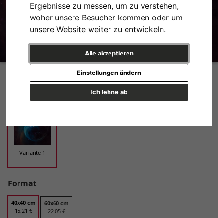
Ergebnisse zu messen, um zu verstehen,
woher unsere Besucher kommen oder um
unsere Website weiter zu entwickeln.
Alle akzeptieren
Hubble Telescope image of the Bubble Nebula, or NGC 7635 Variante 1 |
Einstellungen ändern
40x40 cm | Premium-Papier
Design
Ich lehne ab
Variante 1
Format
40x40 cm
60x60 cm
15,21 €
22,05 €