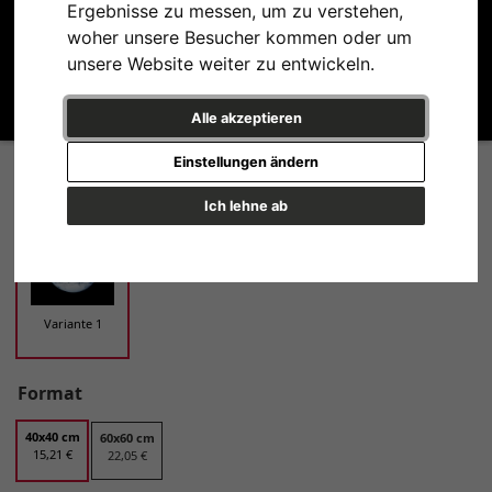
Ergebnisse zu messen, um zu verstehen,
woher unsere Besucher kommen oder um
unsere Website weiter zu entwickeln.
Alle akzeptieren
Image of the Earth from Space Variante 1 | 40x40 cm | Premium-Papier
Einstellungen ändern
Design
Ich lehne ab
Variante 1
Format
40x40 cm
60x60 cm
15,21 €
22,05 €