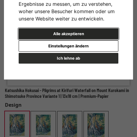
Ergebnisse zu messen, um zu verstehen,
woher unsere Besucher kommen oder um
unsere Website weiter zu entwickeln.
Alle akzeptieren
Einstellungen ändern
Ich lehne ab
Katsushika Hokusai - Pilgrims at Kirifuri Waterfall on Mount Kurokami in
Shimotsuke Province Variante 1 | 13x18 cm | Premium-Papier
Design