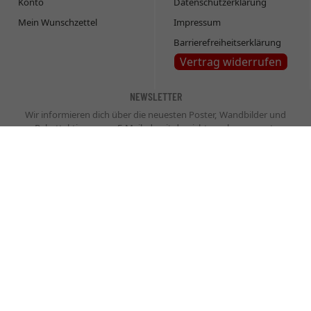
Konto
Datenschutzerklärung
Mein Wunschzettel
Impressum
Barrierefreiheitserklärung
Vertrag widerrufen
NEWSLETTER
Wir informieren dich über die neuesten Poster, Wandbilder und
Rabattaktionen per E-Mail, damit du nichts mehr verpasst.
Newsletter
Abonnieren
* inkl. MwSt., zzgl.
Versandkosten