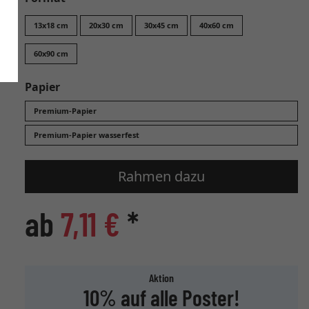
13x18 cm
20x30 cm
30x45 cm
40x60 cm
60x90 cm
Papier
Premium-Papier
Premium-Papier wasserfest
Rahmen dazu
ab
7,11 €
*
Aktion
10% auf alle Poster!