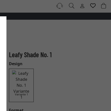
Leafy Shade No. 1
Design
Variante 1
Format