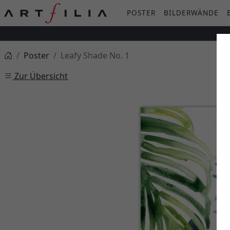
POSTER
BILDERWÄNDE
Poster
Leafy Shade No. 1
Zur Übersicht