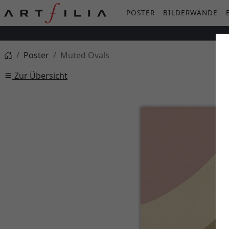
POSTER
BILDERWÄNDE
Poster
Muted Ovals
Zur Übersicht