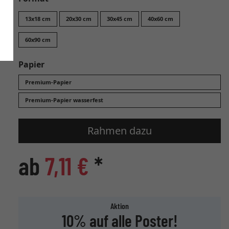
13x18 cm
20x30 cm
30x45 cm
40x60 cm
60x90 cm
Papier
Premium-Papier
Premium-Papier wasserfest
Rahmen dazu
ab
7,11 €
*
Aktion
10% auf alle Poster!