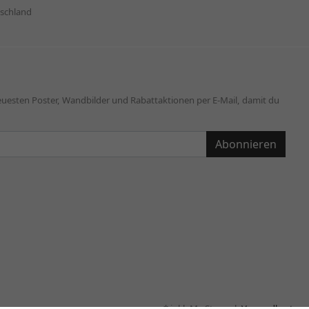
schland
neuesten Poster, Wandbilder und Rabattaktionen per E-Mail, damit du
Abonnieren
* inkl. MwSt., zzgl.
Versandkosten