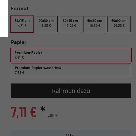
Format
13x18 cm
20x30 cm
30x45 cm
40x60 cm
60x90 cm
7,11 €
8,55 €
13,05 €
19,35 €
26,55 €
Papier
Premium-Papier
7,11 €
Premium-Papier wasserfest
7,88 €
Rahmen dazu
7,11 €
*
7,90 €
Aktion