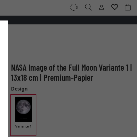
NASA Image of the Full Moon Variante 1 |
13x18 cm | Premium-Papier
Design
Variante 1