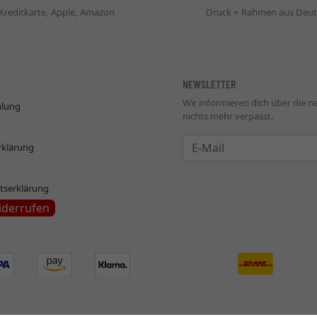
 Kreditkarte, Apple, Amazon
Druck + Rahmen aus Deut
NEWSLETTER
Wir informieren dich über die 
hlung
nichts mehr verpasst.
Newsletter
rklärung
itserklärung
iderrufen