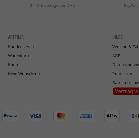
2-4 Arbeitstage per DHL
PayPal,
ARTFILIA
HILFE
Kundenservice
Versand & Za
Warenkorb
AGB
Konto
Datenschutze
Mein Wunschzettel
Impressum
Barrierefreihe
Vertrag w