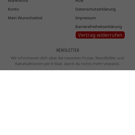
Warenkorb
AGB
Konto
Datenschutzerklärung
Mein Wunschzettel
Impressum
Barrierefreiheitserklärung
Vertrag widerrufen
NEWSLETTER
Wir informieren dich über die neuesten Poster, Wandbilder und
Rabattaktionen per E-Mail, damit du nichts mehr verpasst.
Newsletter
Abonnieren