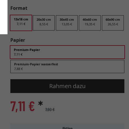
Format
13x18 cm
20x30 cm
30x45 cm
40x60 cm
60x90 cm
7,11 €
8,55 €
13,05 €
19,35 €
26,55 €
Papier
Premium-Papier
7,11 €
Premium-Papier wasserfest
7,88 €
Rahmen dazu
7,11 €
*
7,90 €
Aktion