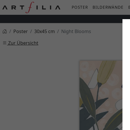
POSTER
BILDERWÄNDE
Poster
30x45 cm
Night Blooms
Zur Übersicht