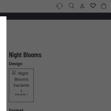
Night Blooms
Design
Variante 1
Format