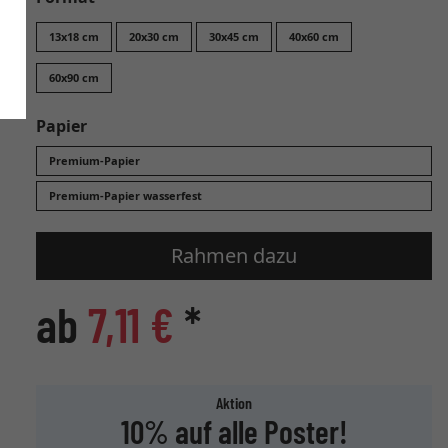
13x18 cm
20x30 cm
30x45 cm
40x60 cm
60x90 cm
Papier
Premium-Papier
Premium-Papier wasserfest
Rahmen dazu
ab
7,11 €
*
Aktion
10% auf alle Poster!