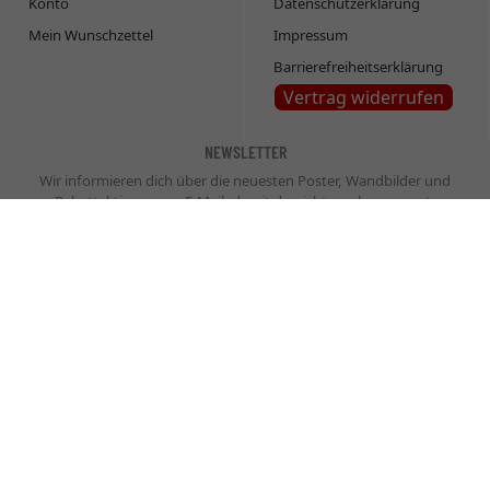
Konto
Datenschutzerklärung
Mein Wunschzettel
Impressum
Barrierefreiheitserklärung
Vertrag widerrufen
NEWSLETTER
Wir informieren dich über die neuesten Poster, Wandbilder und
Rabattaktionen per E-Mail, damit du nichts mehr verpasst.
Newsletter
Abonnieren
* inkl. MwSt., zzgl.
Versandkosten