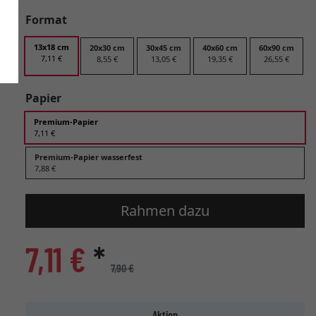
Format
13x18 cm
20x30 cm
30x45 cm
40x60 cm
60x90 cm
7,11 €
8,55 €
13,05 €
19,35 €
26,55 €
Papier
Premium-Papier
7,11 €
Premium-Papier wasserfest
7,88 €
Rahmen dazu
7,11 €
*
7,90 €
Aktion