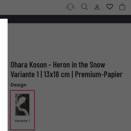
Ohara Koson - Heron in the Snow
Variante 1 | 13x18 cm | Premium-Papier
Design
Variante 1