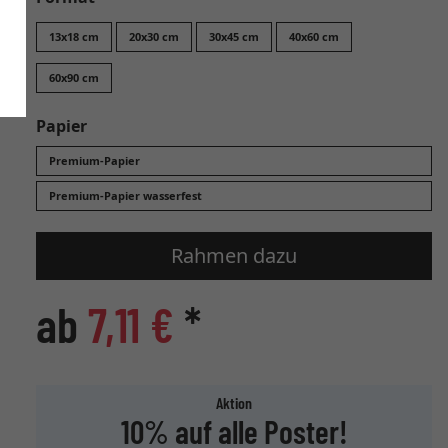
13x18 cm
20x30 cm
30x45 cm
40x60 cm
60x90 cm
Papier
Premium-Papier
Premium-Papier wasserfest
Rahmen dazu
ab
7,11 €
*
Aktion
10% auf alle Poster!