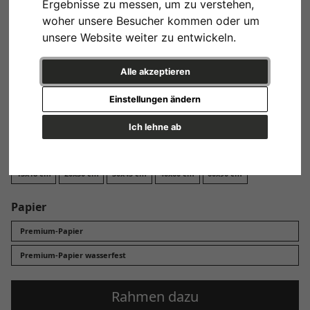
Ergebnisse zu messen, um zu verstehen,
Design
woher unsere Besucher kommen oder um
unsere Website weiter zu entwickeln.
Alle akzeptieren
Einstellungen ändern
Variante 1
Ich lehne ab
Format
13x18 cm
20x30 cm
30x45 cm
40x60 cm
60x90 cm
Papier
Premium-Papier
Premium-Papier wasserfest
Rahmen dazu