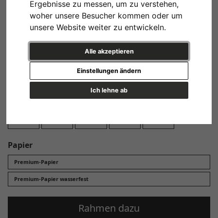
Ergebnisse zu messen, um zu verstehen,
Design
woher unsere Besucher kommen oder um
unsere Website weiter zu entwickeln.
Alle akzeptieren
Variante 1
Einstellungen ändern
Ich lehne ab
Format
13x18 cm
20x30 cm
30x45 cm
40x60 cm
60x90 cm
Papier
Premium-Papier
Premium-Papier wasserfest
Rahmen dazu