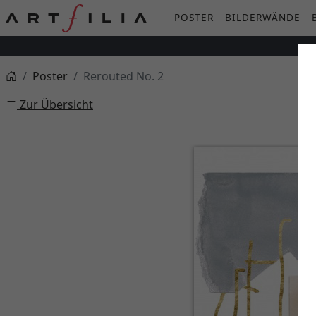
POSTER
BILDERWÄNDE
Poster
Rerouted No. 2
Zur Übersicht