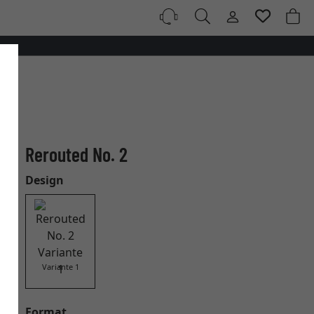
Rerouted No. 2
Design
Variante 1
Format