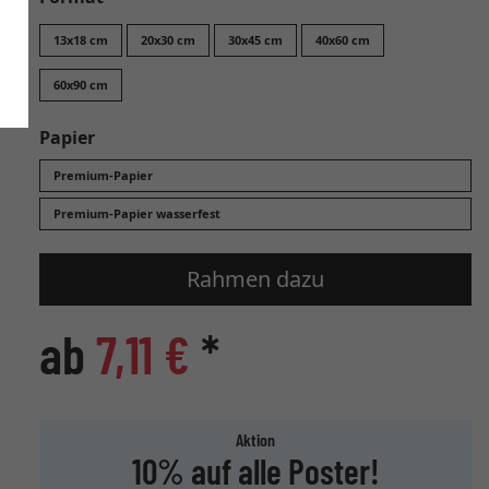
13x18 cm
20x30 cm
30x45 cm
40x60 cm
60x90 cm
Papier
Premium-Papier
Premium-Papier wasserfest
Rahmen dazu
ab
7,11 €
*
Aktion
10% auf alle Poster!