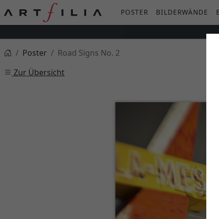
POSTER
BILDERWÄNDE
Poster
Road Signs No. 2
Zur Übersicht