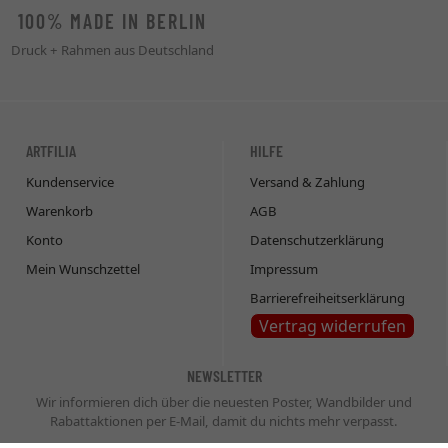
100% MADE IN BERLIN
Druck + Rahmen aus Deutschland
ARTFILIA
HILFE
Kundenservice
Versand & Zahlung
Warenkorb
AGB
Konto
Datenschutzerklärung
Mein Wunschzettel
Impressum
Barrierefreiheitserklärung
Vertrag widerrufen
NEWSLETTER
Wir informieren dich über die neuesten Poster, Wandbilder und
Rabattaktionen per E-Mail, damit du nichts mehr verpasst.